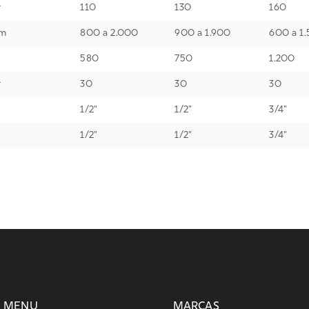
r
110
130
160
m
800 a 2.000
900 a 1.900
600 a 1
580
750
1.200
r
30
30
30
1/2"
1/2"
3/4"
1/2"
1/2"
3/4"
MENU
MARCAS