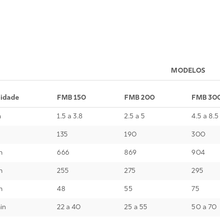
MODELOS
idade
FMB 150
FMB 200
FMB 30
n
1.5 a 3.8
2.5 a 5
4.5 a 8.5
135
190
300
m
666
869
904
m
255
275
295
m
48
55
75
in
22 a 40
25 a 55
50 a 70