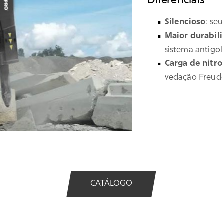
Diferenciais
Silencioso
: se
Maior durabil
sistema antigo
Carga de nitr
vedação Freud
CATÁLOGO