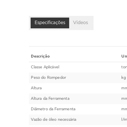
Especificações
Vídeos
Descrição
Un
Classe Aplicável
to
Peso do Rompedor
kg
Altura
m
Altura da Ferramenta
m
Diâmetro da Ferramenta
m
Vazão de óleo necessária
l/m