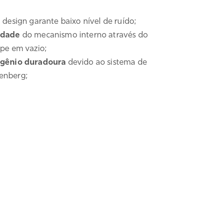
u design garante baixo nível de ruído;
idade
do mecanismo interno através do
lpe em vazio;
ogênio duradoura
devido ao sistema de
enberg;