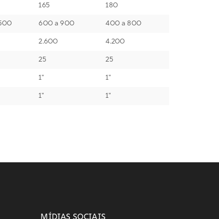
165
180
.500
600 a 900
400 a 800
2.600
4.200
25
25
1"
1"
1"
1"
MÍDIAS SOCIAIS