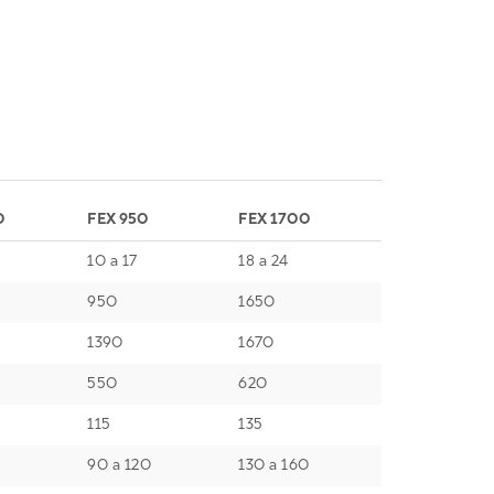
0
FEX 950
FEX 1700
10 a 17
18 a 24
950
1650
1390
1670
550
620
115
135
90 a 120
130 a 160